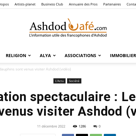
ropos
Artists-planet
Business Club
Annuaire des Pros
Partenaires
Conta
RELIGION
ALYA
ASSOCIATIONS
IMMOBILIER
Ashdod
dauphins sont venus visiter Ashdod (vidéo)
L'Actu
Société
ion spectaculaire : L
Café
venus visiter Ashdod (
11 décembre 2022
1286
0