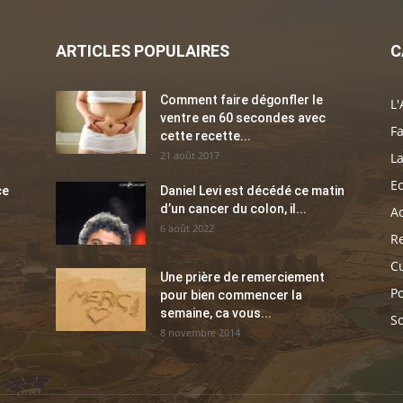
ARTICLES POPULAIRES
C
Comment faire dégonfler le
L'
ventre en 60 secondes avec
Fa
cette recette...
21 août 2017
La
E
ce
Daniel Levi est décédé ce matin
d’un cancer du colon, il...
Ac
6 août 2022
Re
C
Une prière de remerciement
Po
pour bien commencer la
semaine, ca vous...
So
8 novembre 2014