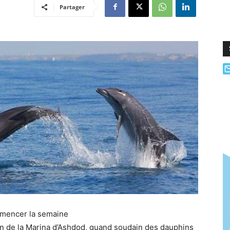
Partager
mmencer la semaine
in de la Marina d’Ashdod, quand soudain des dauphins