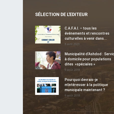
SÉLECTION DE L'EDITEUR
C.A.F.A.I. – tous les
événements et rencontres
culturelles à venir dans...
8 avril 2023
Municipalité d’Ashdod : Servi
à domicile pour populations
dites »spéciales »
9 août 2018
Pourquoi devrais-je
m’intéresser à la politique
municipale maintenant ?
9 août 2018