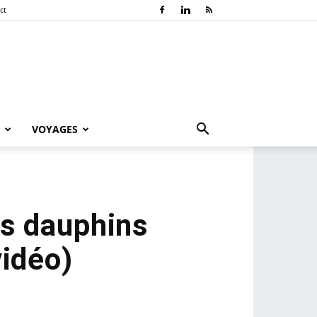
ct
VOYAGES
es dauphins
vidéo)