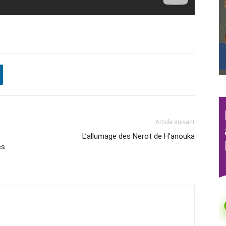
Article suivant
L’allumage des Nerot de H’anouka
es