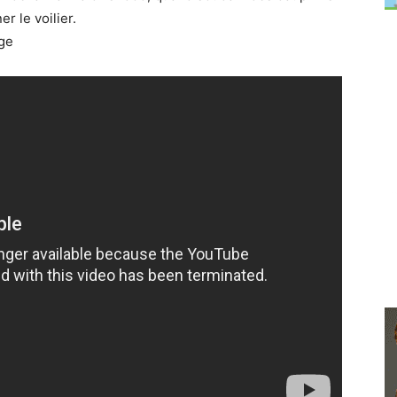
 le voilier.
age