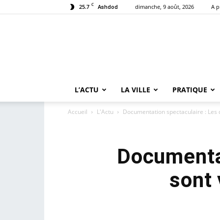
C
25.7
dimanche, 9 août, 2026
A p
Ashdod
L’ACTU
LA VILLE
PRATIQUE
Accueil
L'Actu
Documentation spectaculaire : Les 
Documentat
sont 