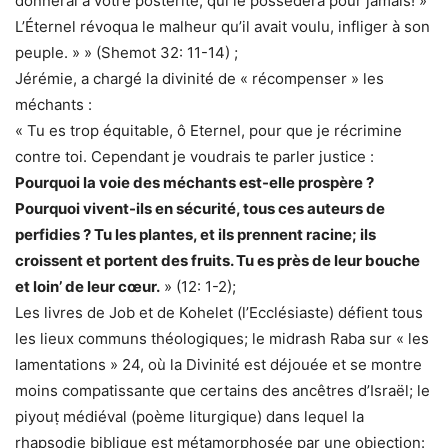
donnerai à votre postérité, qui le possédera pour jamais! »
L’Éternel révoqua le malheur qu’il avait voulu, infliger à son
peuple. » » (Shemot 32: 11-14) ;
Jérémie, a chargé la divinité de « récompenser » les
méchants :
« Tu es trop équitable, ô Eternel, pour que je récrimine
contre toi. Cependant je voudrais te parler justice :
Pourquoi la voie des méchants est-elle prospère ?
Pourquoi vivent-ils en sécurité, tous ces auteurs de
perfidies ? Tu les plantes, et ils prennent racine; ils
croissent et portent des fruits. Tu es près de leur bouche
et loin’ de leur cœur.
» (12: 1-2);
Les livres de Job et de Kohelet (l’Ecclésiaste) défient tous
les lieux communs théologiques; le midrash Raba sur « les
lamentations » 24, où la Divinité est déjouée et se montre
moins compatissante que certains des ancêtres d’Israël; le
piyouṭ médiéval (poème liturgique) dans lequel la
rhapsodie biblique est métamorphosée par une objection: