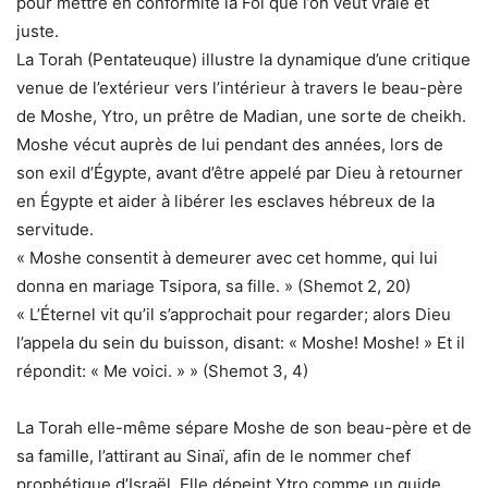
pour mettre en conformité la Foi que l’on veut vraie et
juste.
La Torah (Pentateuque) illustre la dynamique d’une critique
venue de l’extérieur vers l’intérieur à travers le beau-père
de Moshe, Ytro, un prêtre de Madian, une sorte de cheikh.
Moshe vécut auprès de lui pendant des années, lors de
son exil d’Égypte, avant d’être appelé par Dieu à retourner
en Égypte et aider à libérer les esclaves hébreux de la
servitude.
« Moshe consentit à demeurer avec cet homme, qui lui
donna en mariage Tsipora, sa fille. » (Shemot 2, 20)
« L’Éternel vit qu’il s’approchait pour regarder; alors Dieu
l’appela du sein du buisson, disant: « Moshe! Moshe! » Et il
répondit: « Me voici. » » (Shemot 3, 4)
La Torah elle-même sépare Moshe de son beau-père et de
sa famille, l’attirant au Sinaï, afin de le nommer chef
prophétique d’Israël. Elle dépeint Ytro comme un guide