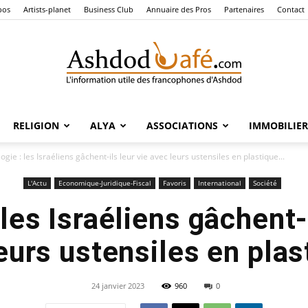
pos
Artists-planet
Business Club
Annuaire des Pros
Partenaires
Contact
RELIGION
ALYA
ASSOCIATIONS
IMMOBILIER
Ashdod
ogie : les Israéliens gâchent-ils leur vie avec leurs ustensiles en plastique...
L'Actu
Economique-Juridique-Fiscal
Favoris
International
Société
 les Israéliens gâchent-i
Café
eurs ustensiles en plas
24 janvier 2023
960
0