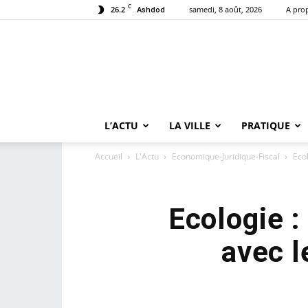
C
26.2
samedi, 8 août, 2026
A pro
Ashdod
L’ACTU
LA VILLE
PRATIQUE
Accueil
L'Actu
Economique-Juridique-Fiscal
Ecol
Ecologie :
avec l