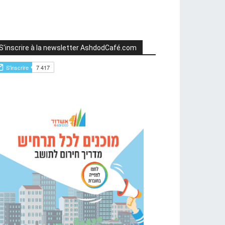
S'inscrire à la newsletter AshdodCafé.com