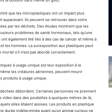
dans la boisson sans même un goût.
tré que les microplastiques ont un impact plus
it auparavant. Ils peuvent se retrouver dans votre
usées par les déchets. Des études montrent que les
 plusieurs problèmes de santé hormonaux, tels qu’une
s ont également été liés à des cas de cancer et même à
 et les hommes. La surexposition aux plastiques peut
e mortel s’il n’est pas abordé correctement.
ques à usage unique est leur exposition à la
t même les créatures aériennes, peuvent mourir
s produits à usage unique.
es déchets débordent. Certaines personnes ne prennent
s vides dans des poubelles à quelques mètres de là,
squels elles étaient assises. Les produits en plastique
ne durée indéterminée avant qu’un animal curieux ne