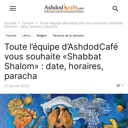
Accueil
Favoris
Toute l’équipe d’AshdodCafé vous souhaite «Shabbat
Shalom» : date, horaires, paracha
Favoris
L'Actu
Religion
Paracha de la semaine
Toute l’équipe d’AshdodCafé
vous souhaite «Shabbat
Shalom» : date, horaires,
paracha
0
27 janvier 2023