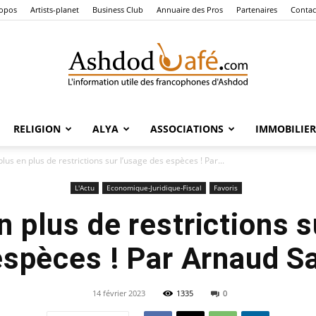
ropos
Artists-planet
Business Club
Annuaire des Pros
Partenaires
Contac
RELIGION
ALYA
ASSOCIATIONS
IMMOBILIER
Ashdod
lus en plus de restrictions sur l’usage des espèces ! Par...
L'Actu
Economique-Juridique-Fiscal
Favoris
n plus de restrictions s
Café
espèces ! Par Arnaud S
14 février 2023
1335
0