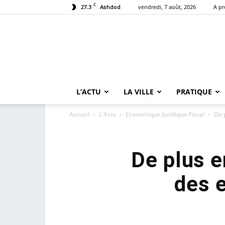
C
27.3
vendredi, 7 août, 2026
A p
Ashdod
L’ACTU
LA VILLE
PRATIQUE
Accueil
L'Actu
Economique-Juridique-Fiscal
De p
De plus e
des 