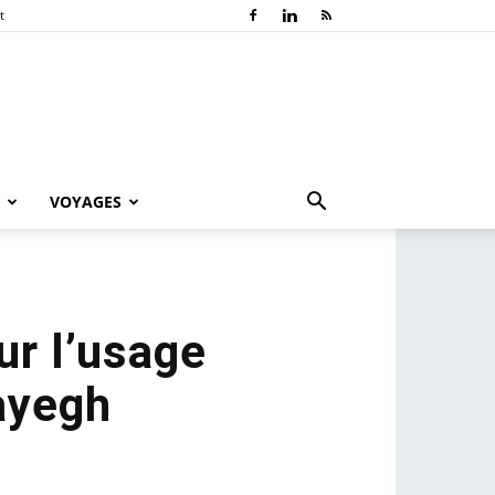
t
VOYAGES
ur l’usage
ayegh