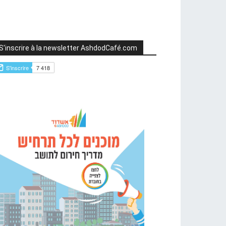
S'inscrire à la newsletter AshdodCafé.com