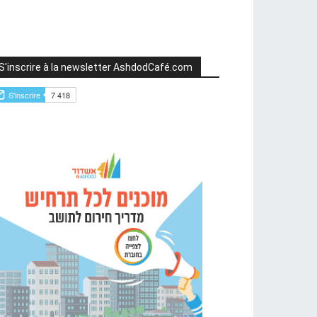
S'inscrire à la newsletter AshdodCafé.com