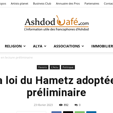
ropos
Artists-planet
Business Club
Annuaire des Pros
Partenaires
Contac
RELIGION
ALYA
ASSOCIATIONS
IMMOBILIER
Ashdod
 en lecture préliminaire
Favoris
L'Actu
Politique
a loi du Hametz adopté
Café
préliminaire
23 février 2023
892
0