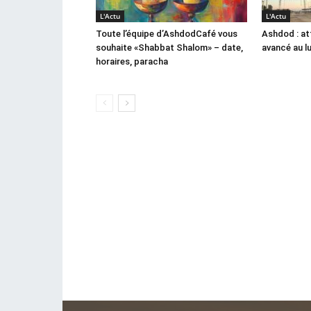
L'Actu
L'Actu
Toute l’équipe d’AshdodCafé vous
Ashdod : at
souhaite «Shabbat Shalom» – date,
avancé au l
horaires, paracha