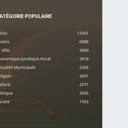
ATÉGORIE POPULAIRE
Actu
13341
voris
6888
 Ville
3400
conomique-Juridique-Fiscal
2818
tualité Municipale
2306
ligion
2091
ulture
2071
litique
2045
ciété
1992