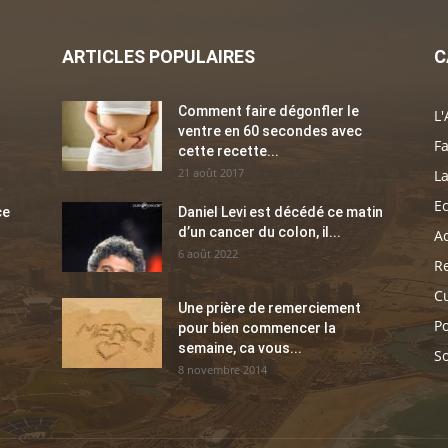
ARTICLES POPULAIRES
C
Comment faire dégonfler le
L'
ventre en 60 secondes avec
Fa
cette recette...
21 août 2017
La
E
ce
Daniel Levi est décédé ce matin
d’un cancer du colon, il...
Ac
6 août 2022
Re
C
Une prière de remerciement
Po
pour bien commencer la
semaine, ca vous...
So
8 novembre 2014