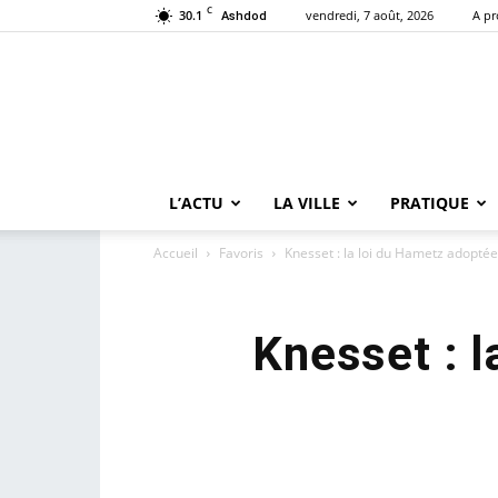
C
30.1
vendredi, 7 août, 2026
A p
Ashdod
L’ACTU
LA VILLE
PRATIQUE
Accueil
Favoris
Knesset : la loi du Hametz adoptée
Knesset : l