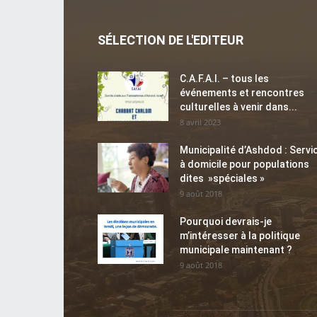
SÉLECTION DE L'EDITEUR
C.A.F.A.I. – tous les
événements et rencontres
culturelles à venir dans...
8 avril 2023
Municipalité d’Ashdod : Servi
à domicile pour populations
dites »spéciales »
9 août 2018
Pourquoi devrais-je
m’intéresser à la politique
municipale maintenant ?
9 août 2018