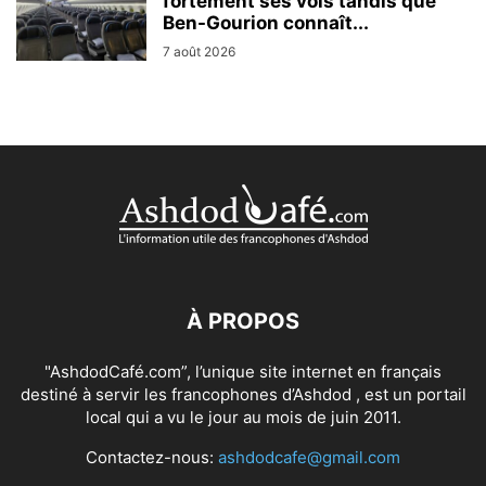
fortement ses vols tandis que
Ben-Gourion connaît...
7 août 2026
À PROPOS
"AshdodCafé.com”, l’unique site internet en français
destiné à servir les francophones d’Ashdod , est un portail
local qui a vu le jour au mois de juin 2011.
Contactez-nous:
ashdodcafe@gmail.com