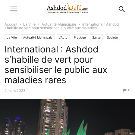
Accueil
La Ville
Actualité Municipale
International : Ashdod
s’habille de vert pour sensibiliser le public aux maladies...
La Ville
Actualité Municipale
L'Actu
Pratique
Sante
Société
International : Ashdod
s’habille de vert pour
sensibiliser le public aux
maladies rares
0
2 mars 2023