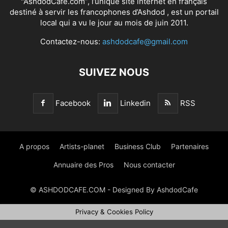
"AshdodCafé.com”, l’unique site internet en français
destiné à servir les francophones d’Ashdod , est un portail
local qui a vu le jour au mois de juin 2011.
Contactez-nous:
ashdodcafe@gmail.com
SUIVEZ NOUS
Facebook
Linkedin
RSS
A propos
Artists-planet
Business Club
Partenaires
Annuaire des Pros
Nous contacter
© ASHDODCAFE.COM - Designed By AshdodCafe
Privacy & Cookies Policy