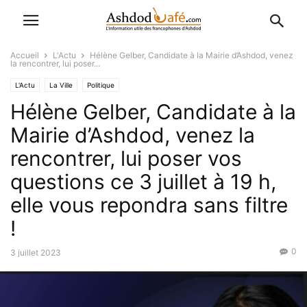
Accueil
L'Actu
Hélène Gelber, Candidate à la Mairie d’Ashdod, venez
la rencontrer, lui poser...
L'Actu
La Ville
Politique
Hélène Gelber, Candidate à la
Mairie d’Ashdod, venez la
rencontrer, lui poser vos
questions ce 3 juillet à 19 h,
elle vous repondra sans filtre
!
0
3 juillet 2023