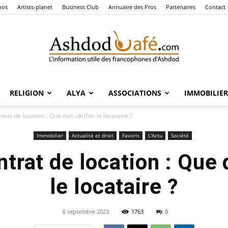
pos
Artists-planet
Business Club
Annuaire des Pros
Partenaires
Contact
RELIGION
ALYA
ASSOCIATIONS
IMMOBILIER
Ashdod
ntrat de location : Que doit vérifier le locataire ?
Immobilier
Actualité et droit
Favoris
L'Actu
Société
ntrat de location : Que d
Café
le locataire ?
6 septembre 2023
1763
0