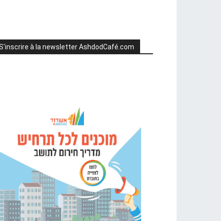
S'inscrire à la newsletter AshdodCafé.com