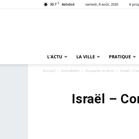
C
30.7
samedi, 8 août, 2026
A pro
Ashdod
L’ACTU
LA VILLE
PRATIQUE
Accueil
Immobilier
Actualité et droit
Israël – Co
Israël – Co