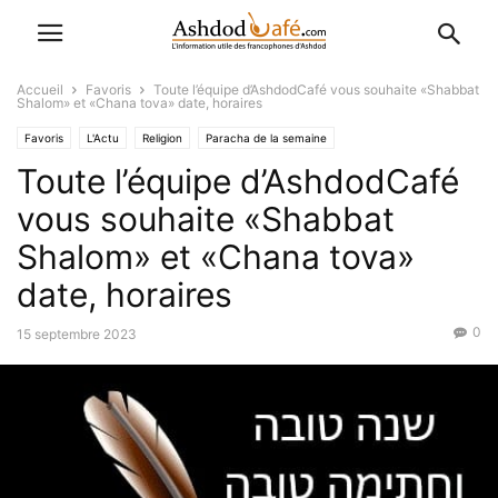
Accueil
Favoris
Toute l’équipe d’AshdodCafé vous souhaite «Shabbat
Shalom» et «Chana tova» date, horaires
Favoris
L'Actu
Religion
Paracha de la semaine
Toute l’équipe d’AshdodCafé
vous souhaite «Shabbat
Shalom» et «Chana tova»
date, horaires
0
15 septembre 2023