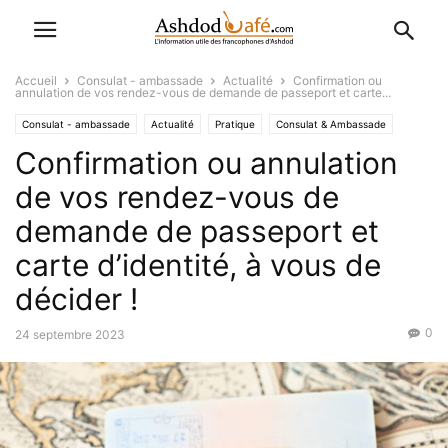
Accueil
Consulat - ambassade
Actualité
Confirmation ou
annulation de vos rendez-vous de demande de passeport et carte...
Consulat - ambassade
Actualité
Pratique
Consulat & Ambassade
Confirmation ou annulation
Alya
L'Actu
Economique-Juridique-Fiscal
de vos rendez-vous de
demande de passeport et
carte d’identité, à vous de
décider !
0
24 septembre 2023