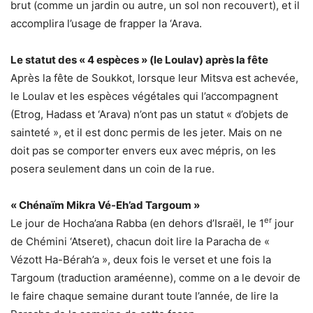
brut (comme un jardin ou autre, un sol non recouvert), et il
accomplira l’usage de frapper la ‘Arava.
Le statut des « 4 espèces » (le Loulav) après la fête
Après la fête de Soukkot, lorsque leur Mitsva est achevée,
le Loulav et les espèces végétales qui l’accompagnent
(Etrog, Hadass et ‘Arava) n’ont pas un statut « d’objets de
sainteté », et il est donc permis de les jeter. Mais on ne
doit pas se comporter envers eux avec mépris, on les
posera seulement dans un coin de la rue.
« Chénaïm Mikra Vé-Eh’ad Targoum »
er
Le jour de Hocha’ana Rabba (en dehors d’Israël, le 1
jour
de Chémini ‘Atseret), chacun doit lire la Paracha de «
Vézott Ha-Bérah’a », deux fois le verset et une fois la
Targoum (traduction araméenne), comme on a le devoir de
le faire chaque semaine durant toute l’année, de lire la