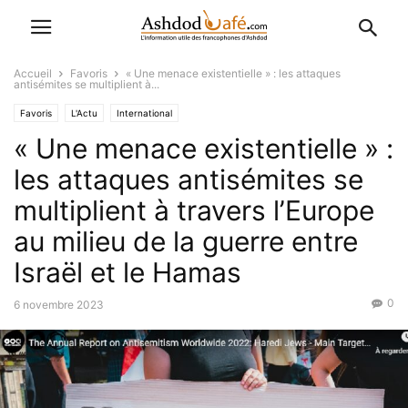
Accueil
Favoris
« Une menace existentielle » : les attaques
antisémites se multiplient à...
Favoris
L'Actu
International
« Une menace existentielle » :
les attaques antisémites se
multiplient à travers l’Europe
au milieu de la guerre entre
Israël et le Hamas
0
6 novembre 2023