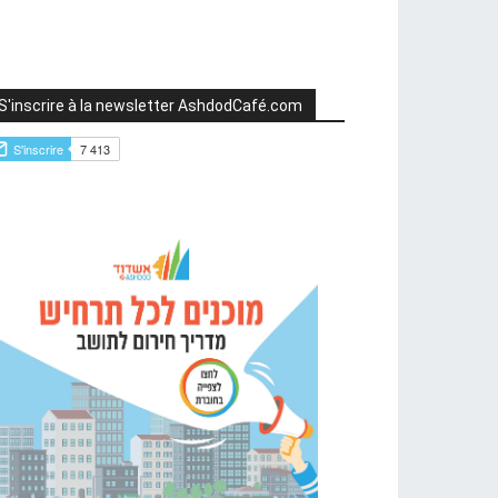
S'inscrire à la newsletter AshdodCafé.com