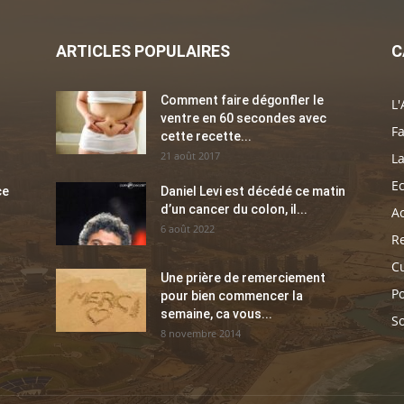
ARTICLES POPULAIRES
C
Comment faire dégonfler le
L'
ventre en 60 secondes avec
Fa
cette recette...
21 août 2017
La
E
ce
Daniel Levi est décédé ce matin
d’un cancer du colon, il...
Ac
6 août 2022
Re
C
Une prière de remerciement
Po
pour bien commencer la
semaine, ca vous...
So
8 novembre 2014