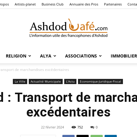
ropos
Artists-planet
Business Club
Annuaire des Pros
Partenaires
Conta
RELIGION
ALYA
ASSOCIATIONS
IMMOBILIER
Ashdod
ransport de marchandises excédentaires
La Ville
Actualité Municipale
L'Actu
Economique-Juridique-Fiscal
 : Transport de march
Café
excédentaires
22 février 2024
752
0