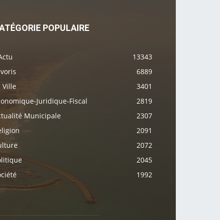
ATÉGORIE POPULAIRE
Actu
13343
voris
6889
 Ville
3401
conomique-Juridique-Fiscal
2819
tualité Municipale
2307
ligion
2091
ulture
2072
litique
2045
ciété
1992