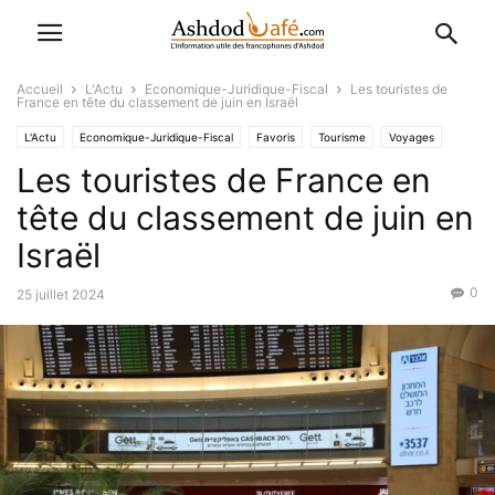
Accueil
L'Actu
Economique-Juridique-Fiscal
Les touristes de
France en tête du classement de juin en Israël
L'Actu
Economique-Juridique-Fiscal
Favoris
Tourisme
Voyages
Les touristes de France en
tête du classement de juin en
Israël
0
25 juillet 2024