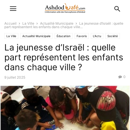
Accueil
La Ville
Actualité Municipale
La jeunesse d’Israël : quelle
part représentent les enfants dans chaque ville...
La Ville
Actualité Municipale
Éducation
Favoris
L'Actu
Société
La jeunesse d’Israël : quelle
part représentent les enfants
dans chaque ville ?
0
9 juillet 2025