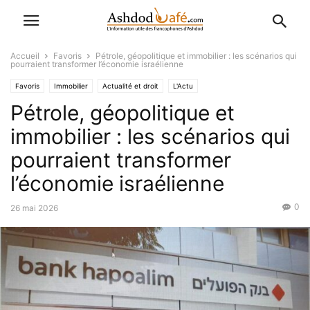
Accueil
Favoris
Pétrole, géopolitique et immobilier : les scénarios qui
pourraient transformer l’économie israélienne
Favoris
Immobilier
Actualité et droit
L'Actu
Pétrole, géopolitique et
Economique-Juridique-Fiscal
immobilier : les scénarios qui
pourraient transformer
l’économie israélienne
0
26 mai 2026