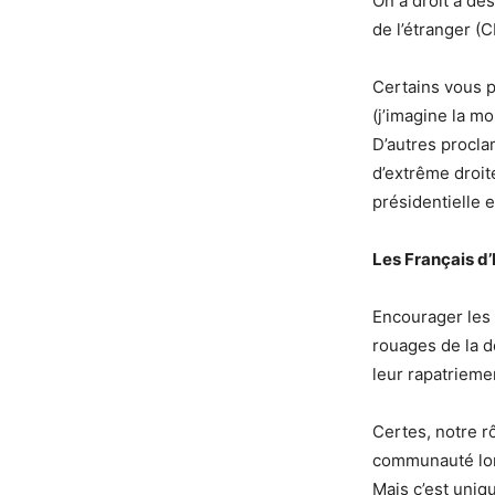
On a droit à de
de l’étranger (C
Certains vous p
(j’imagine la m
D’autres procla
d’extrême droite
présidentielle e
Les Français d’
Encourager les 
rouages de la d
leur rapatrieme
Certes, notre rô
communauté lors
Mais c’est uniqu