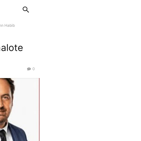
ann Habib
halote
0