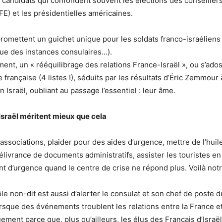
s candidats qui confondent souvent les élections des conseiller
FE) et les présidentielles américaines.
romettent un guichet unique pour les soldats franco-israéliens
oue des instances consulaires…).
ment, un « rééquilibrage des relations France-Israël », ou s’ados
 française (4 listes !), séduits par les résultats d’Éric Zemmour 
n Israël, oubliant au passage l’essentiel : leur âme.
Israël méritent mieux que cela
associations, plaider pour des aides d’urgence, mettre de l’huil
élivrance de documents administratifs, assister les touristes e
nt d’urgence quand le centre de crise ne répond plus. Voilà notr
le non-dit est aussi d’alerter le consulat et son chef de poste d
que des événements troublent les relations entre la France et 
ement parce que, plus qu’ailleurs, les élus des Français d’Israë