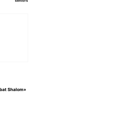
seniors
bbat Shalom»