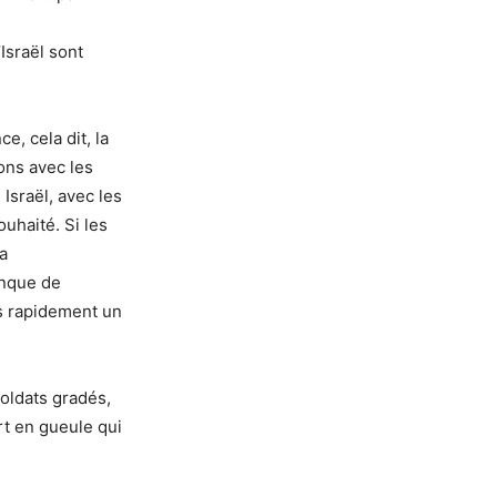
Israël sont
e, cela dit, la
ions avec les
Israël, avec les
uhaité. Si les
ra
nque de
us rapidement un
soldats gradés,
rt en gueule qui