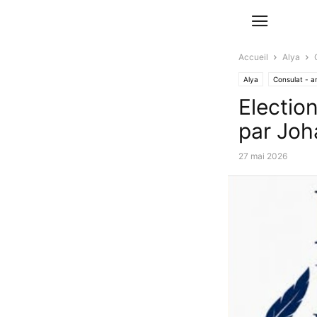
Accueil
Alya
Alya
Consulat - 
Election
par Joh
27 mai 2026