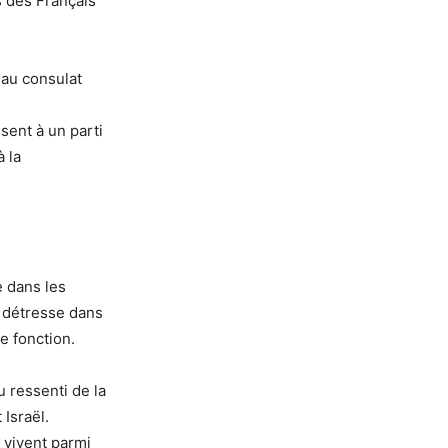
s des Français
 au consulat
sent à un parti
à la
e dans les
n détresse dans
e fonction.
u ressenti de la
Israël.
l vivent parmi