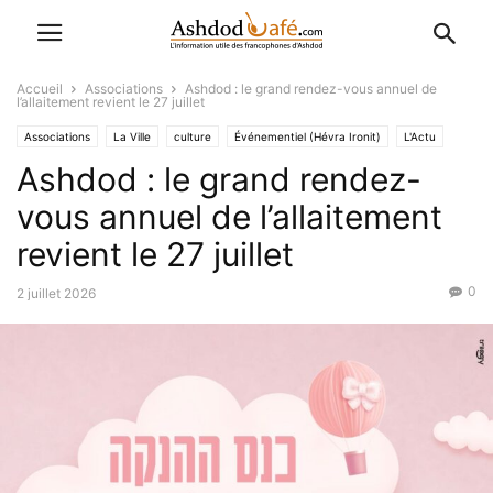
Accueil
Associations
Ashdod : le grand rendez-vous annuel de
l’allaitement revient le 27 juillet
Associations
La Ville
culture
Événementiel (Hévra Ironit)
L'Actu
Ashdod : le grand rendez-
Pratique
Sante
Société
vous annuel de l’allaitement
revient le 27 juillet
0
2 juillet 2026