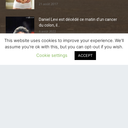
21 août 2017
Daniel Levi est décédé ce matin d’un cancer
du colon, il...
6 août 2022
This website uses cookies to improve your experience. We'll
assume you're ok with this, but you can opt-out if you wish.
Une prière de remerciement pour bien
commencer la semaine, ca vous...
Cookie settings
ACCEPT
8 novembre 2014
CATÉGORIE POPULAIRE
L'Actu
13341
Favoris
6888
La Ville
3400
Economique-Juridique-Fiscal
2818
Actualité Municipale
2306