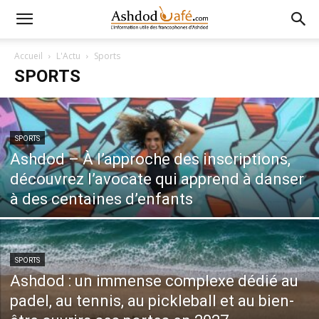
Accueil
L'Actu
Sports
SPORTS
SPORTS
Ashdod – À l’approche des inscriptions,
découvrez l’avocate qui apprend à danser
à des centaines d’enfants
SPORTS
Ashdod : un immense complexe dédié au
padel, au tennis, au pickleball et au bien-