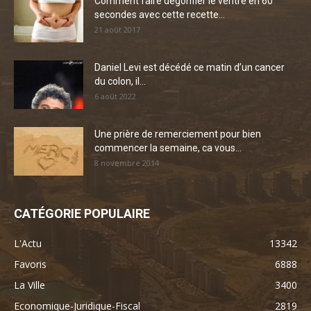
Comment faire dégonfler le ventre en 60
secondes avec cette recette...
21 août 2017
Daniel Levi est décédé ce matin d’un cancer
du colon, il...
6 août 2022
Une prière de remerciement pour bien
commencer la semaine, ca vous...
8 novembre 2014
CATÉGORIE POPULAIRE
L'Actu
13342
Favoris
6888
La Ville
3400
Economique-Juridique-Fiscal
2819