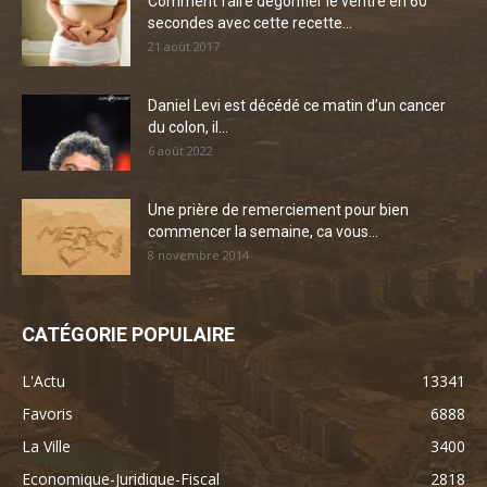
Comment faire dégonfler le ventre en 60
secondes avec cette recette...
21 août 2017
Daniel Levi est décédé ce matin d’un cancer
du colon, il...
6 août 2022
Une prière de remerciement pour bien
commencer la semaine, ca vous...
8 novembre 2014
CATÉGORIE POPULAIRE
L'Actu
13341
Favoris
6888
La Ville
3400
Economique-Juridique-Fiscal
2818