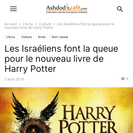
Accueil
L'Actu
Culture
Les Israéliens font la queue pour le
nouveau livre de Harry Potter
L'Actu
Culture
livres
Non-classe
Les Israéliens font la queue
pour le nouveau livre de
Harry Potter
0
2 août 2016