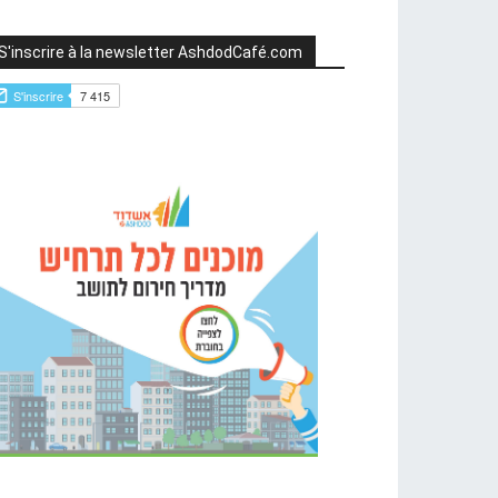
S'inscrire à la newsletter AshdodCafé.com