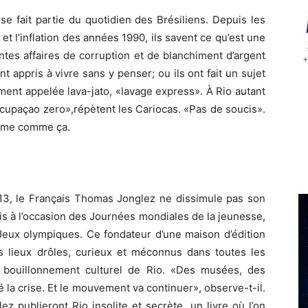
ise fait partie du quotidien des Brésiliens. Depuis les
 et l’inflation des années 1990, ils savent ce qu’est une
tes affaires de corruption et de blanchiment d’argent
t appris à vivre sans y penser; ou ils ont fait un sujet
ement appelée lava-jato, «lavage express». À Rio autant
eocupaçao zero»,répètent les Cariocas. «Pas de soucis».
aime comme ça.
2013, le Français Thomas Jonglez ne dissimule pas son
is à l’occasion des Journées mondiales de la jeunesse,
Jeux olympiques. Ce fondateur d’une maison d’édition
s lieux drôles, curieux et méconnus dans toutes les
e bouillonnement culturel de Rio. «Des musées, des
 la crise. Et le mouvement va continuer», observe-t-il.
ez publieront Rio insolite et secrète, un livre où l’on