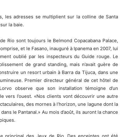
, les adresses se multiplient sur la colline de Santa
 sur la baie.
 de Rio sont toujours le Belmond Copacabana Palace,
mprise, et le Fasano, inauguré à Ipanema en 2007, lui
ment oublié par les inspecteurs du Guide rouge. Le
ablissement de grand standing, mais n’avait guère de
construire un resort urbain à Barra da Tijuca, dans une
 lumineuse. Premier directeur général de cet hôtel de
Lorvo observe que son installation témoigne d’un
le vers l’ouest. «Nos clients vont découvrir une autre
pectaculaires, des mornes à l’horizon, une lagune dont la
e dans le Pantanal.» Au mois d’août, ils auront la chance
mpiques.
le principal des Jeux de Rio. Des enceintes ont été