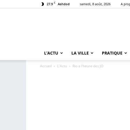
C
27.9
samedi, 8 août, 2026
A pro
Ashdod
L’ACTU
LA VILLE
PRATIQUE
Accueil
L'Actu
Rio a l’heure des JO