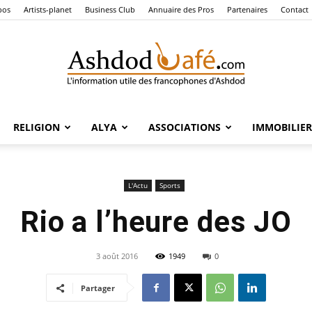
pos
Artists-planet
Business Club
Annuaire des Pros
Partenaires
Contact
RELIGION
ALYA
ASSOCIATIONS
IMMOBILIER
Ashdod
L'Actu
Sports
Rio a l’heure des JO
Café
3 août 2016
1949
0
Partager