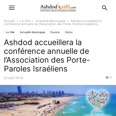
Accueil
La Ville
Actualité Municipale
Ashdod accueillera la
conférence annuelle de l’Association des Porte-Paroles Israéliens
La Ville
Actualité Municipale
Favoris
L'Actu
Ashdod accueillera la
conférence annuelle de
l’Association des Porte-
Paroles Israéliens
0
22 août 2016