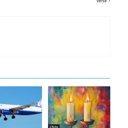
versé ?
L'Actu