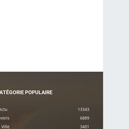
ATÉGORIE POPULAIRE
Actu
13343
voris
6889
 Ville
3401