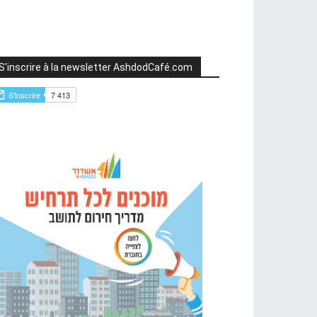
S'inscrire à la newsletter AshdodCafé.com