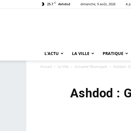
C
25.7
dimanche, 9 août, 2026
A p
Ashdod
L’ACTU
LA VILLE
PRATIQUE
Accueil
La Ville
Actualité Municipale
Ashdod : G
Ashdod : 