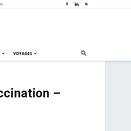
ct
VOYAGES
cination –