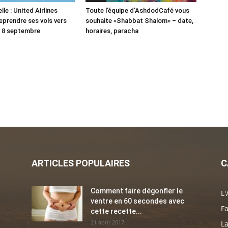
le : United Airlines
Toute l’équipe d’AshdodCafé vous
reprendre ses vols vers
souhaite «Shabbat Shalom» – date,
le 8 septembre
horaires, paracha
ARTICLES POPULAIRES
C
Comment faire dégonfler le
L'
ventre en 60 secondes avec
Fa
cette recette...
21 août 2017
La