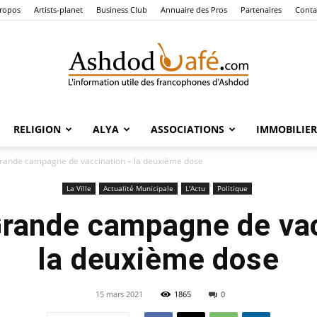
ropos
Artists-planet
Business Club
Annuaire des Pros
Partenaires
Conta
RELIGION
ALYA
ASSOCIATIONS
IMMOBILIER
Ashdod
rande campagne de vaccination – la deuxième dose
La Ville
Actualité Municipale
L'Actu
Politique
Grande campagne de vac
Café
la deuxième dose
15 mars 2021
1865
0