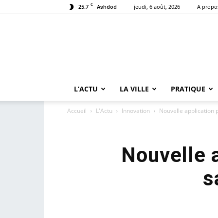
C
25.7
jeudi, 6 août, 2026
A propo
Ashdod
L’ACTU
LA VILLE
PRATIQUE
Accueil
L'Actu
Innovation
Nouvelle application
Nouvelle 
s