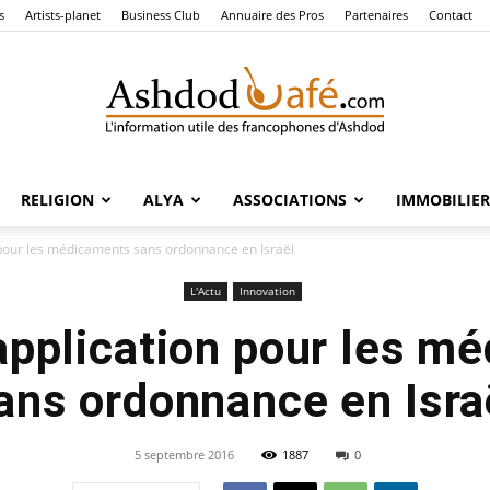
s
Artists-planet
Business Club
Annuaire des Pros
Partenaires
Contact
RELIGION
ALYA
ASSOCIATIONS
IMMOBILIER
Ashdod
 pour les médicaments sans ordonnance en Israël
L'Actu
Innovation
application pour les m
Café
ans ordonnance en Isra
5 septembre 2016
1887
0