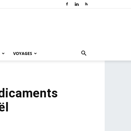
VOYAGES
édicaments
ël