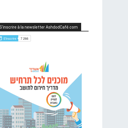
S'inscrire à la newsletter AshdodCafé.com