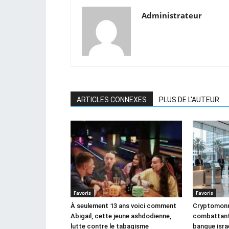
Administrateur
ARTICLES CONNEXES
PLUS DE L'AUTEUR
Favoris
Favoris
À seulement 13 ans voici comment
Cryptomonna
Abigail, cette jeune ashdodienne,
combattant,
lutte contre le tabagisme
banque israé