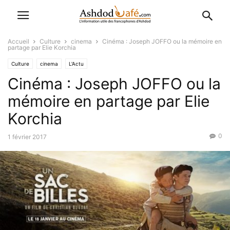
Accueil
Culture
cinema
Cinéma : Joseph JOFFO ou la mémoire en
partage par Elie Korchia
Culture
cinema
L'Actu
Cinéma : Joseph JOFFO ou la
mémoire en partage par Elie
Korchia
0
1 février 2017