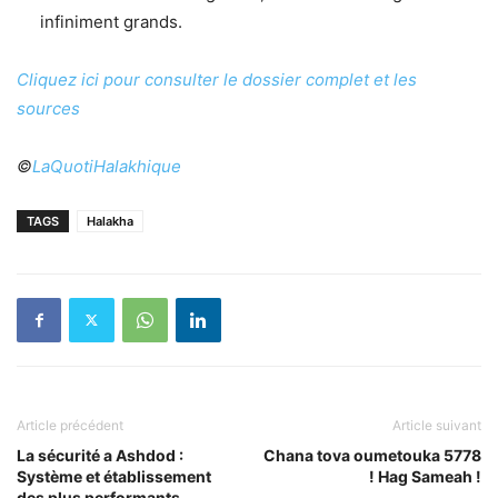
infiniment grands.
Cliquez ici pour consulter le dossier complet et les
sources
©
LaQuotiHalakhique
TAGS
Halakha
Article précédent
Article suivant
La sécurité a Ashdod :
Chana tova oumetouka 5778
Système et établissement
! Hag Sameah !
des plus performants