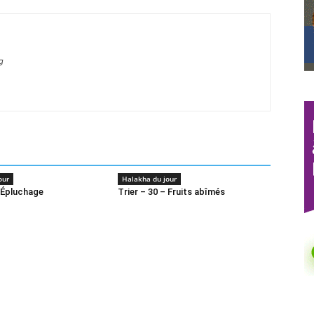
g
our
Halakha du jour
 Épluchage
Trier – 30 – Fruits abîmés