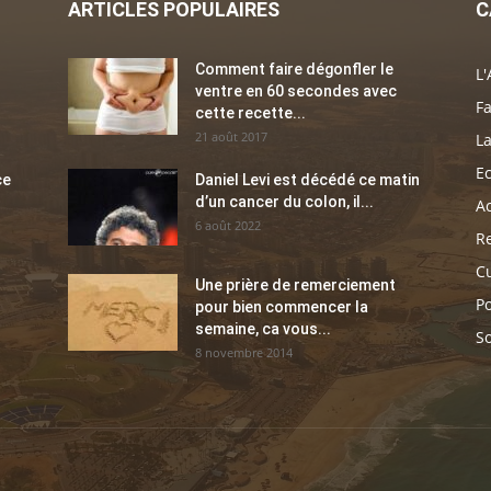
ARTICLES POPULAIRES
C
Comment faire dégonfler le
L'
ventre en 60 secondes avec
Fa
cette recette...
21 août 2017
La
E
ce
Daniel Levi est décédé ce matin
d’un cancer du colon, il...
Ac
6 août 2022
Re
C
Une prière de remerciement
Po
pour bien commencer la
semaine, ca vous...
So
8 novembre 2014