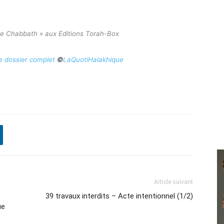
 de Chabbath » aux Editions Torah-Box
le dossier complet
©
LaQuotiHalakhique
Article suivant
39 travaux interdits – Acte intentionnel (1/2)
ue