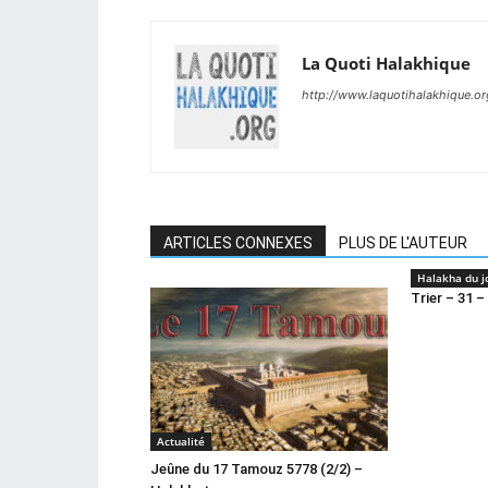
La Quoti Halakhique
http://www.laquotihalakhique.or
ARTICLES CONNEXES
PLUS DE L'AUTEUR
Halakha du j
Trier – 31 –
Actualité
Jeûne du 17 Tamouz 5778 (2/2) –