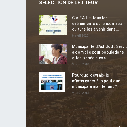
SÉLECTION DE L'EDITEUR
C.A.F.A.I. – tous les
événements et rencontres
culturelles à venir dans...
8 avril 2023
Municipalité d’Ashdod : Servi
à domicile pour populations
dites »spéciales »
9 août 2018
Pourquoi devrais-je
m’intéresser à la politique
municipale maintenant ?
9 août 2018