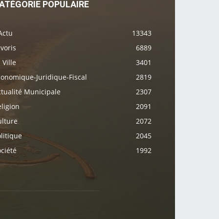
ATÉGORIE POPULAIRE
Actu
13343
voris
6889
 Ville
3401
conomique-Juridique-Fiscal
2819
tualité Municipale
2307
ligion
2091
ulture
2072
litique
2045
ciété
1992