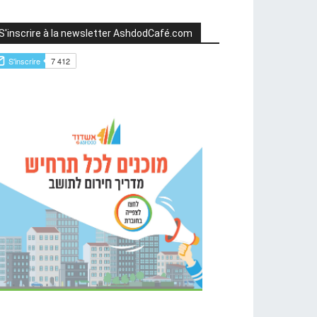
S'inscrire à la newsletter AshdodCafé.com