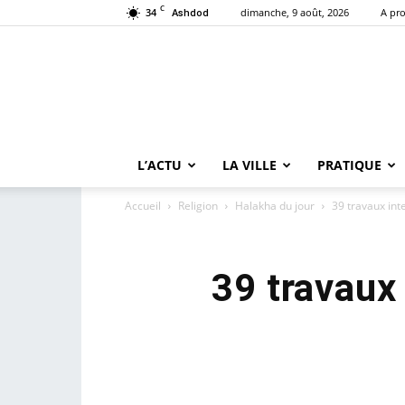
C
34
dimanche, 9 août, 2026
A pr
Ashdod
L’ACTU
LA VILLE
PRATIQUE
Accueil
Religion
Halakha du jour
39 travaux inte
39 travaux 