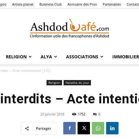
opos
Artists-planet
Business Club
Annuaire des Pros
Partenaires
Contact
RELIGION
ALYA
ASSOCIATIONS
IMMOBILIER
Ashdod
rdits – Acte intentionnel (1/2)
Religion
Halakha du jour
interdits – Acte intent
Café
23 janvier 2018
1752
0
Partager