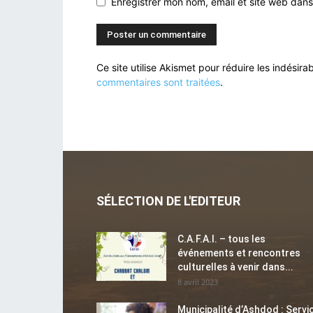
Enregistrer mon nom, email et site web dans
Ce site utilise Akismet pour réduire les indésira
commentaires sont traitées
.
SÉLECTION DE L'EDITEUR
C.A.F.A.I. – tous les
événements et rencontres
culturelles à venir dans...
8 avril 2023
Municipalité d’Ashdod : Servi