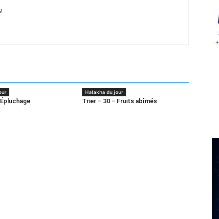
g
our
Halakha du jour
 Épluchage
Trier – 30 – Fruits abîmés