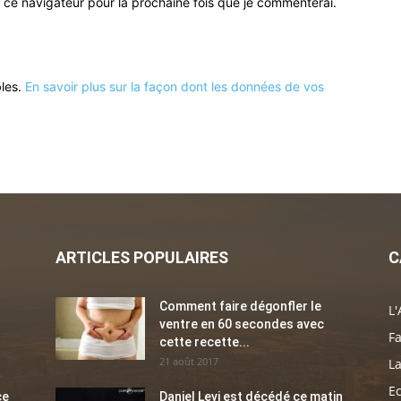
 ce navigateur pour la prochaine fois que je commenterai.
bles.
En savoir plus sur la façon dont les données de vos
ARTICLES POPULAIRES
C
Comment faire dégonfler le
L'
ventre en 60 secondes avec
Fa
cette recette...
21 août 2017
La
E
ce
Daniel Levi est décédé ce matin