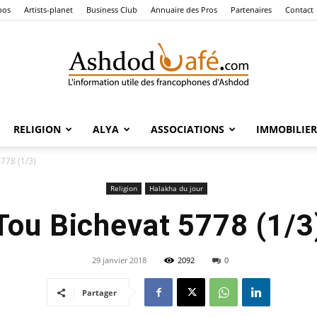
pos
Artists-planet
Business Club
Annuaire des Pros
Partenaires
Contact
RELIGION
ALYA
ASSOCIATIONS
IMMOBILIER
Ashdod
778 (1/3)
Religion
Halakha du jour
Tou Bichevat 5778 (1/3
Café
29 janvier 2018
2092
0
Partager