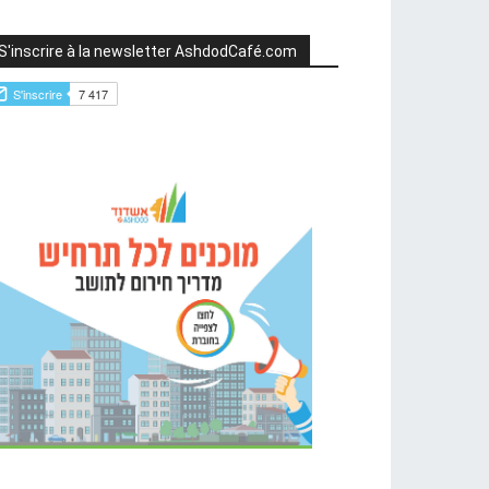
S'inscrire à la newsletter AshdodCafé.com