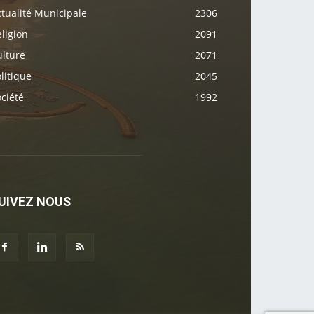
tualité Municipale
2306
ligion
2091
ulture
2071
litique
2045
ciété
1992
UIVEZ NOUS