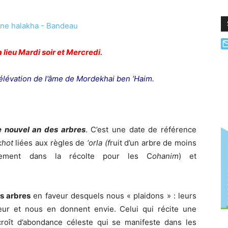
lieu Mardi soir et Mercredi.
’élévation de l’âme de Mordekhai ben ‘Haim.
e nouvel an des arbres
. C’est une date de référence
khot
liées aux règles de
‘
orla (f
ruit d’un arbre de moins
ement dans la récolte pour les C
ohanim
) et
es arbres
en faveur desquels nous « plaidons » : leurs
eur et nous en donnent envie. Celui qui récite une
rcroît d’abondance céleste qui se manifeste dans les