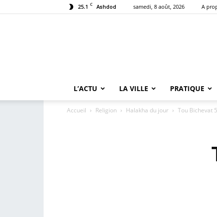
C
25.1
samedi, 8 août, 2026
A pro
Ashdod
L’ACTU
LA VILLE
PRATIQUE
Accueil
Religion
Halakha du jour
Tou Bichevat 5