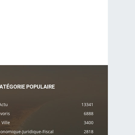
ATÉGORIE POPULAIRE
Actu
13341
voris
6888
 Ville
3400
conomique-Juridique-Fiscal
2818