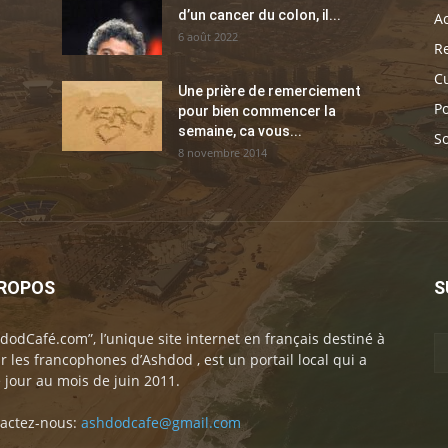
d’un cancer du colon, il...
Ac
6 août 2022
Re
C
Une prière de remerciement
Po
pour bien commencer la
semaine, ca vous...
So
8 novembre 2014
PROPOS
S
dodCafé.com”, l’unique site internet en français destiné à
ir les francophones d’Ashdod , est un portail local qui a
e jour au mois de juin 2011.
actez-nous:
ashdodcafe@gmail.com