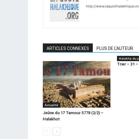
http://www.laquotihalakhique.or
ARTICLES CONNEXES
PLUS DE L'AUTEUR
Halakha du j
Trier – 31 –
Actualité
Jeûne du 17 Tamouz 5778 (2/2) –
Halakhot