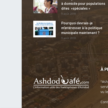
à domicile pour populations
dites »spéciales »
9 août 2018
Pourquoi devrais-je
m’intéresser à la politique
municipale maintenant ?
9 août 2018
À 
"Ash
serv
vu l
Cont