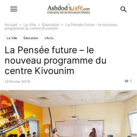
Accueil
La Ville
Éducation
La Pensée future – le nouveau
programme du centre Kivounim
La Ville
Éducation
L'Actu
La Pensée future – le
nouveau programme du
centre Kivounim
0
19 février 2018