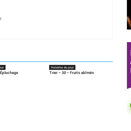
g
our
Halakha du jour
 Épluchage
Trier – 30 – Fruits abîmés