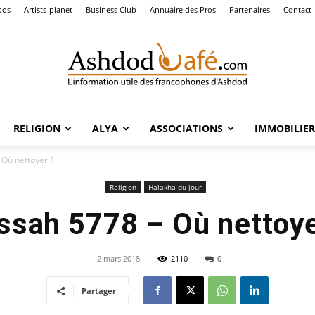
pos
Artists-planet
Business Club
Annuaire des Pros
Partenaires
Contact
RELIGION
ALYA
ASSOCIATIONS
IMMOBILIER
Ashdod
 Où nettoyer ?
Religion
Halakha du jour
ssah 5778 – Où nettoye
Café
2 mars 2018
2110
0
Partager