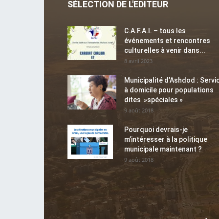
SÉLECTION DE L'EDITEUR
C.A.F.A.I. – tous les
événements et rencontres
culturelles à venir dans...
8 avril 2023
Municipalité d’Ashdod : Servi
à domicile pour populations
dites »spéciales »
9 août 2018
Pourquoi devrais-je
m’intéresser à la politique
municipale maintenant ?
9 août 2018