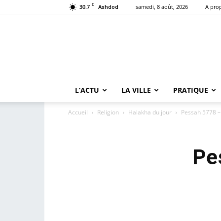
C
30.7
samedi, 8 août, 2026
A pro
Ashdod
L’ACTU
LA VILLE
PRATIQUE
Accueil
Religion
Halakha du jour
Pessah 5778 –
Pe