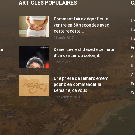
ARTICLES POPULAIRES
C
Comment faire dégonfler le
L'
ventre en 60 secondes avec
Fa
cette recette...
21 août 2017
La
E
ce
Daniel Levi est décédé ce matin
d’un cancer du colon, il...
Ac
6 août 2022
Re
C
Une prière de remerciement
Po
pour bien commencer la
semaine, ca vous...
So
8 novembre 2014