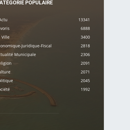
ATÉGORIE POPULAIRE
Actu
13341
voris
6888
 Ville
3400
conomique-Juridique-Fiscal
2818
tualité Municipale
2306
ligion
2091
ulture
2071
litique
2045
ciété
1992