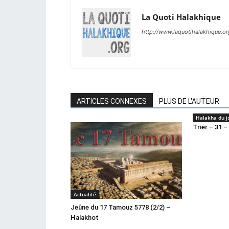
La Quoti Halakhique
http://www.laquotihalakhique.or
ARTICLES CONNEXES
PLUS DE L'AUTEUR
Halakha du j
Trier – 31 –
Actualité
Jeûne du 17 Tamouz 5778 (2/2) –
Halakhot