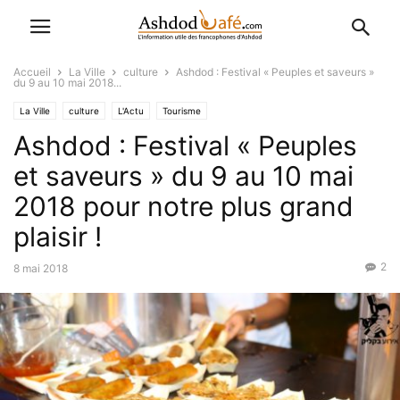
Accueil
La Ville
culture
Ashdod : Festival « Peuples et saveurs »
du 9 au 10 mai 2018...
La Ville
culture
L'Actu
Tourisme
Ashdod : Festival « Peuples
et saveurs » du 9 au 10 mai
2018 pour notre plus grand
plaisir !
2
8 mai 2018