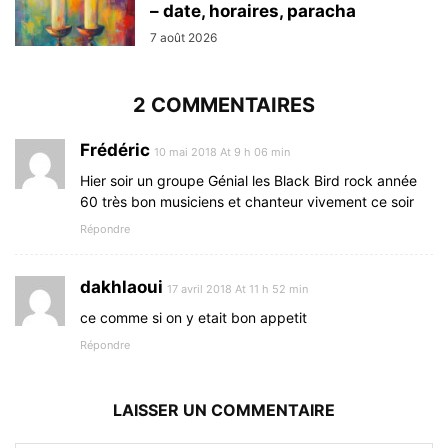
– date, horaires, paracha
7 août 2026
2 COMMENTAIRES
Frédéric
10 mai 2018 At 9 h 06 min
Hier soir un groupe Génial les Black Bird rock année
60 très bon musiciens et chanteur vivement ce soir
Répondre
dakhlaoui
17 avril 2018 At 11 h 52 min
ce comme si on y etait bon appetit
Répondre
LAISSER UN COMMENTAIRE