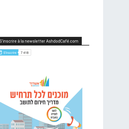
S'inscrire à la newsletter AshdodCafé.com