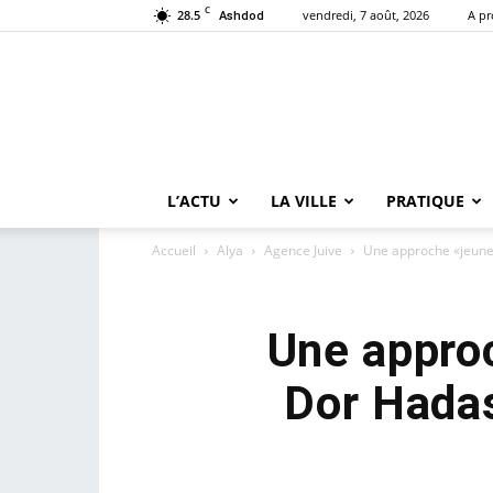
C
28.5
vendredi, 7 août, 2026
A p
Ashdod
L’ACTU
LA VILLE
PRATIQUE
Accueil
Alya
Agence Juive
Une approche «jeune e
Une approc
Dor Hadas