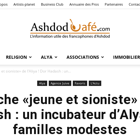
ropos
Artists-planet
Business Club
Annuaire des Pros
Partenaires
Contac
RELIGION
ALYA
ASSOCIATIONS
IMMOBILIER
Ashdod
t sioniste» de l’Aliya ! Dor Hadash : un...
Alya
Agence Juive
Favoris
L'Actu
he «jeune et sioniste» d
Café
h : un incubateur d’Aly
familles modestes