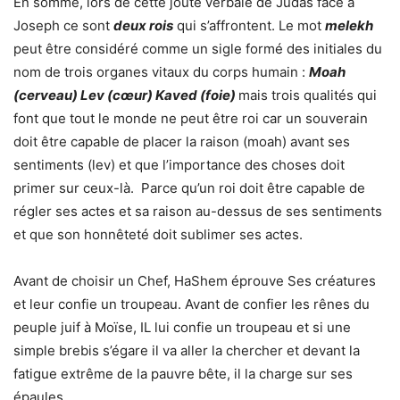
En somme, lors de cette joute verbale de Judas face à
Joseph ce sont
deux rois
qui s’affrontent. Le mot
melekh
peut être considéré comme un sigle formé des initiales du
nom de trois organes vitaux du corps humain :
Moah
(cerveau) Lev (cœur) Kaved (foie)
mais trois qualités qui
font que tout le monde ne peut être roi car un souverain
doit être capable de placer la raison (moah) avant ses
sentiments (lev) et que l’importance des choses doit
primer sur ceux-là. Parce qu’un roi doit être capable de
régler ses actes et sa raison au-dessus de ses sentiments
et que son honnêteté doit sublimer ses actes.
Avant de choisir un Chef, HaShem éprouve Ses créatures
et leur confie un troupeau. Avant de confier les rênes du
peuple juif à Moïse, IL lui confie un troupeau et si une
simple brebis s’égare il va aller la chercher et devant la
fatigue extrême de la pauvre bête, il la charge sur ses
épaules….