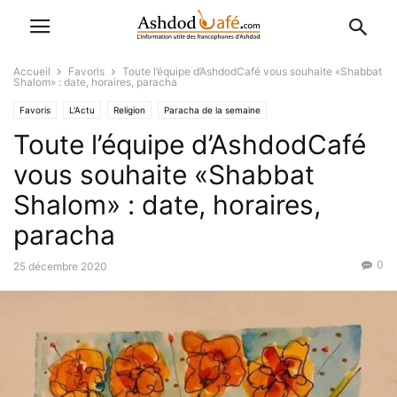
Accueil
Favoris
Toute l’équipe d’AshdodCafé vous souhaite «Shabbat
Shalom» : date, horaires, paracha
Favoris
L'Actu
Religion
Paracha de la semaine
Toute l’équipe d’AshdodCafé
vous souhaite «Shabbat
Shalom» : date, horaires,
paracha
0
25 décembre 2020