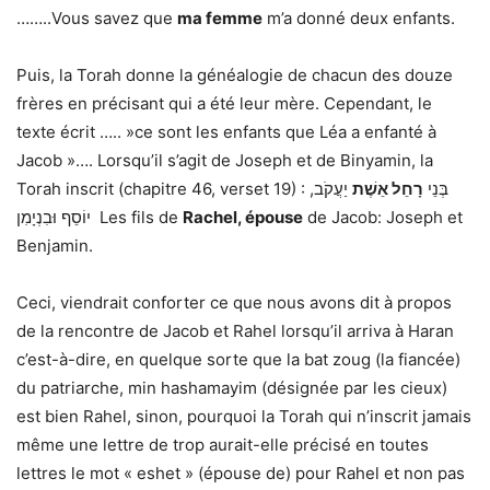
……..Vous savez que
ma femme
m’a donné deux enfants.
Puis, la Torah donne la généalogie de chacun des douze
frères en précisant qui a été leur mère. Cependant, le
texte écrit ….. »ce sont les enfants que Léa a enfanté à
Jacob »…. Lorsqu’il s’agit de Joseph et de Binyamin, la
Torah inscrit (chapitre 46, verset 19) : בְּנֵי
רָחֵל אֵשֶׁת
יַעֲקֹב,
יוֹסֵף וּבִנְיָמִן Les fils de
Rachel, épouse
de Jacob: Joseph et
Benjamin.
Ceci, viendrait conforter ce que nous avons dit à propos
de la rencontre de Jacob et Rahel lorsqu’il arriva à Haran
c’est-à-dire, en quelque sorte que la bat zoug (la fiancée)
du patriarche, min hashamayim (désignée par les cieux)
est bien Rahel, sinon, pourquoi la Torah qui n’inscrit jamais
même une lettre de trop aurait-elle précisé en toutes
lettres le mot « eshet » (épouse de) pour Rahel et non pas