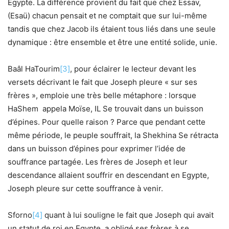
Egypte. La différence provient du fait que chez Essav,
(Esaü) chacun pensait et ne comptait que sur lui-même
tandis que chez Jacob ils étaient tous liés dans une seule
dynamique : être ensemble et être une entité solide, unie.
Baâl HaTourim
[3]
, pour éclairer le lecteur devant les
versets décrivant le fait que Joseph pleure « sur ses
frères », emploie une très belle métaphore : lorsque
HaShem appela Moïse, IL Se trouvait dans un buisson
d’épines. Pour quelle raison ? Parce que pendant cette
même période, le peuple souffrait, la Shekhina Se rétracta
dans un buisson d’épines pour exprimer l’idée de
souffrance partagée. Les frères de Joseph et leur
descendance allaient souffrir en descendant en Egypte,
Joseph pleure sur cette souffrance à venir.
Sforno
[4]
quant à lui souligne le fait que Joseph qui avait
un statut de roi en Egypte, a obligé ses frères à se