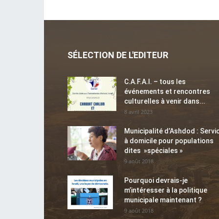
SÉLECTION DE L'EDITEUR
C.A.F.A.I. – tous les
événements et rencontres
culturelles à venir dans...
8 avril 2023
Municipalité d’Ashdod : Servi
à domicile pour populations
dites »spéciales »
9 août 2018
Pourquoi devrais-je
m’intéresser à la politique
municipale maintenant ?
9 août 2018