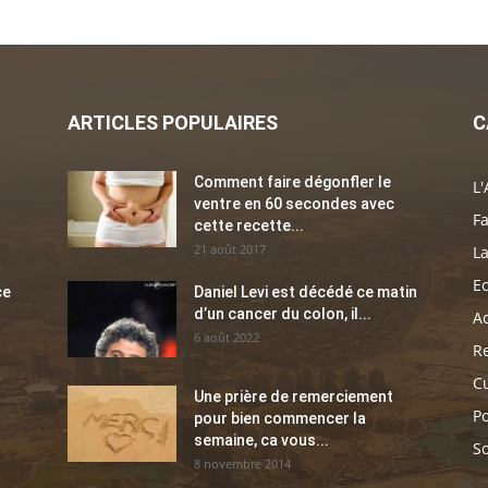
ARTICLES POPULAIRES
C
Comment faire dégonfler le
L'
ventre en 60 secondes avec
Fa
cette recette...
21 août 2017
La
E
ce
Daniel Levi est décédé ce matin
d’un cancer du colon, il...
Ac
6 août 2022
Re
C
Une prière de remerciement
Po
pour bien commencer la
semaine, ca vous...
So
8 novembre 2014