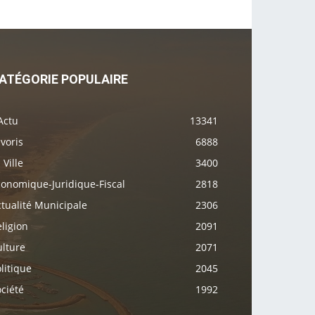
ATÉGORIE POPULAIRE
Actu
13341
voris
6888
 Ville
3400
conomique-Juridique-Fiscal
2818
tualité Municipale
2306
ligion
2091
ulture
2071
litique
2045
ciété
1992