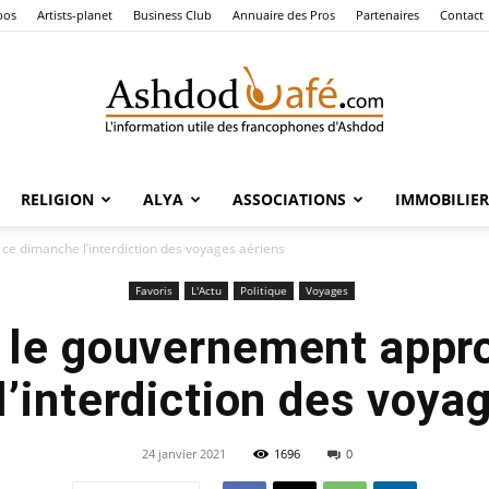
pos
Artists-planet
Business Club
Annuaire des Pros
Partenaires
Contact
RELIGION
ALYA
ASSOCIATIONS
IMMOBILIER
Ashdod
 ce dimanche l’interdiction des voyages aériens
Favoris
L'Actu
Politique
Voyages
 : le gouvernement appr
Café
’interdiction des voya
24 janvier 2021
1696
0