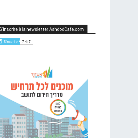
S'inscrire à la newsletter AshdodCafé.com