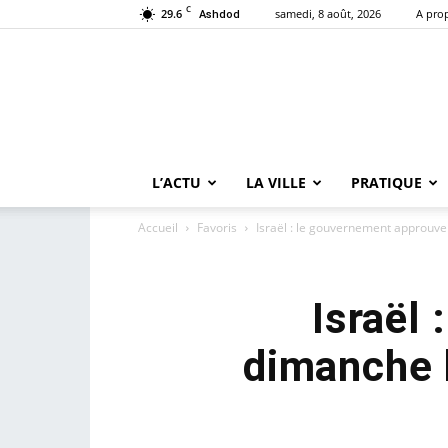
C
29.6
samedi, 8 août, 2026
A pro
Ashdod
L’ACTU
LA VILLE
PRATIQUE
Accueil
Favoris
Israël : le gouvernement approuve
Israël
dimanche l