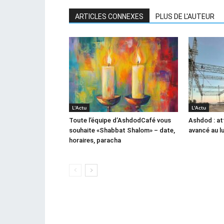
ARTICLES CONNEXES
PLUS DE L'AUTEUR
L'Actu
L'Actu
Toute l’équipe d’AshdodCafé vous
Ashdod : at
souhaite «Shabbat Shalom» – date,
avancé au l
horaires, paracha