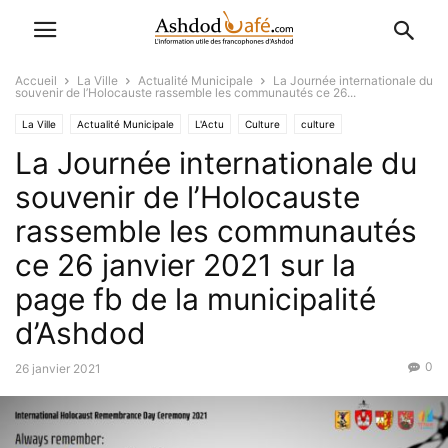
Accueil
La Ville
Actualité Municipale
La Journée internationale du
souvenir de l’Holocauste rassemble les communautés ce 26...
La Ville
Actualité Municipale
L'Actu
Culture
culture
La Journée internationale du
Événementiel (Hévra Ironit)
International
souvenir de l’Holocauste
rassemble les communautés
ce 26 janvier 2021 sur la
page fb de la municipalité
d’Ashdod
0
26 janvier 2021