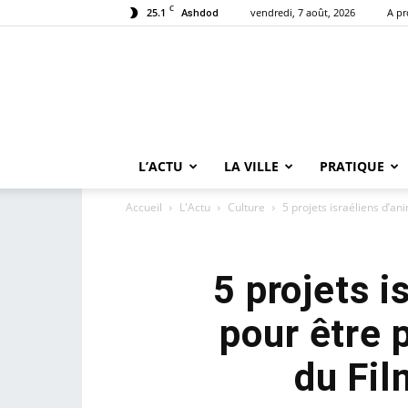
C
25.1
vendredi, 7 août, 2026
A p
Ashdod
L’ACTU
LA VILLE
PRATIQUE
Accueil
L'Actu
Culture
5 projets israéliens d’an
5 projets 
pour être 
du Fil