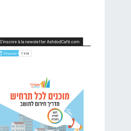
S'inscrire à la newsletter AshdodCafé.com