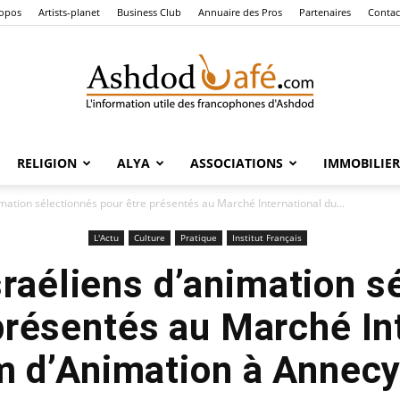
ropos
Artists-planet
Business Club
Annuaire des Pros
Partenaires
Contac
RELIGION
ALYA
ASSOCIATIONS
IMMOBILIER
Ashdod
imation sélectionnés pour être présentés au Marché International du...
L'Actu
Culture
Pratique
Institut Français
israéliens d’animation s
Café
présentés au Marché In
m d’Animation à Annec