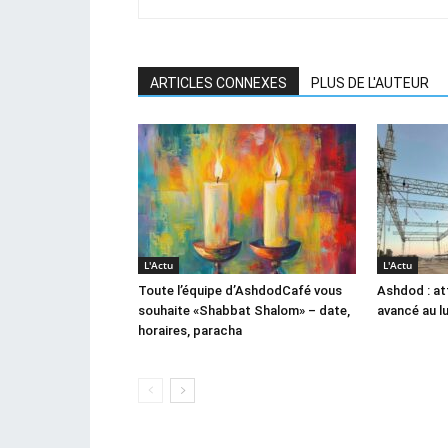
ARTICLES CONNEXES
PLUS DE L'AUTEUR
L'Actu
L'Actu
Toute l’équipe d’AshdodCafé vous
Ashdod : at
souhaite «Shabbat Shalom» – date,
avancé au l
horaires, paracha