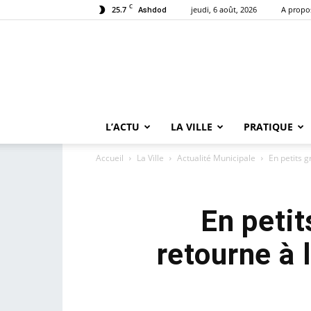
C
25.7
jeudi, 6 août, 2026
A propo
Ashdod
L’ACTU
LA VILLE
PRATIQUE
Accueil
La Ville
Actualité Municipale
En petits g
En petit
retourne à 