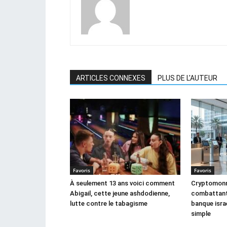
ARTICLES CONNEXES
PLUS DE L'AUTEUR
Favoris
Favoris
À seulement 13 ans voici comment
Cryptomonna
Abigail, cette jeune ashdodienne,
combattant,
lutte contre le tabagisme
banque israé
simple