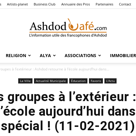
s
Artists-planet
Business Club
Annuaire des Pros
Partenaires
Contact
RELIGION
ALYA
ASSOCIATIONS
IMMOBILIER
Ashdod
roupes à l’extérieur : Ashdod retourne à l’école aujourd’hui dans...
La Ville
Actualité Municipale
Éducation
Favoris
L'Actu
s groupes à l’extérieur
Café
l’école aujourd’hui da
spécial ! (11-02-2021)