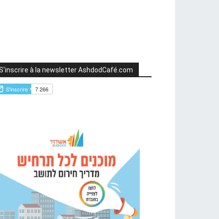
S'inscrire à la newsletter AshdodCafé.com