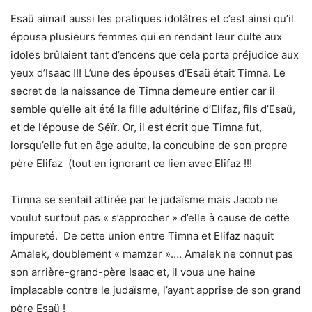
Esaü aimait aussi les pratiques idolâtres et c’est ainsi qu’il
épousa plusieurs femmes qui en rendant leur culte aux
idoles brûlaient tant d’encens que cela porta préjudice aux
yeux d’Isaac !!! L’une des épouses d’Esaü était Timna. Le
secret de la naissance de Timna demeure entier car il
semble qu’elle ait été la fille adultérine d’Elifaz, fils d’Esaü,
et de l’épouse de Séïr. Or, il est écrit que Timna fut,
lorsqu’elle fut en âge adulte, la concubine de son propre
père Elifaz (tout en ignorant ce lien avec Elifaz !!!
Timna se sentait attirée par le judaïsme mais Jacob ne
voulut surtout pas « s’approcher » d’elle à cause de cette
impureté. De cette union entre Timna et Elifaz naquit
Amalek, doublement « mamzer »…. Amalek ne connut pas
son arrière-grand-père Isaac et, il voua une haine
implacable contre le judaïsme, l’ayant apprise de son grand
père Esaü !