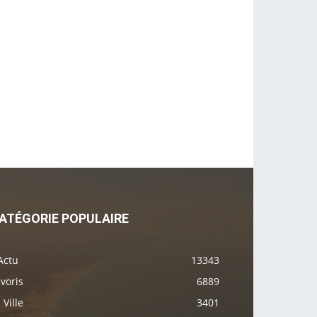
ATÉGORIE POPULAIRE
Actu
13343
voris
6889
 Ville
3401