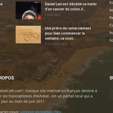
E
ce
Daniel Levi est décédé ce matin
d’un cancer du colon, il...
Ac
6 août 2022
Re
C
Une prière de remerciement
Po
pour bien commencer la
semaine, ca vous...
So
8 novembre 2014
PROPOS
S
dodCafé.com”, l’unique site internet en français destiné à
ir les francophones d’Ashdod , est un portail local qui a
e jour au mois de juin 2011.
actez-nous:
ashdodcafe@gmail.com