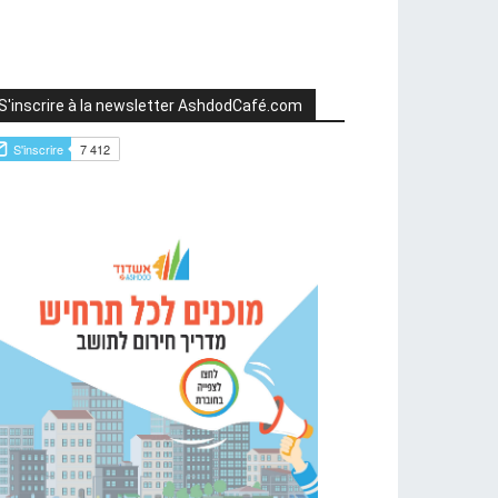
S'inscrire à la newsletter AshdodCafé.com