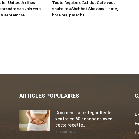
le : United Airlines
Toute l’équipe d’AshdodCafé vous
reprendre ses vols vers
souhaite «Shabbat Shalom» – date,
le 8 septembre
horaires, paracha
ARTICLES POPULAIRES
C
Comment faire dégonfler le
L'
ventre en 60 secondes avec
Fa
cette recette...
21 août 2017
La