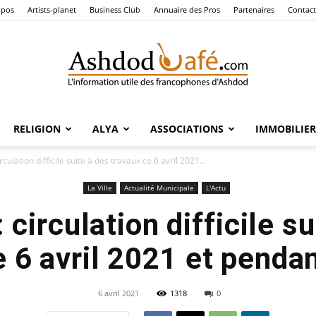
opos
Artists-planet
Business Club
Annuaire des Pros
Partenaires
Contact
RELIGION
ALYA
ASSOCIATIONS
IMMOBILIER
Ashdod
rculation difficile suite à des travaux ce 6 avril 2021...
La Ville
Actualité Municipale
L'Actu
 circulation difficile su
Café
 6 avril 2021 et pendan
6 avril 2021
1318
0