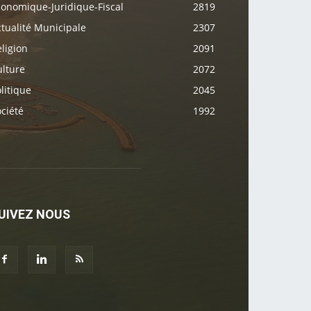
conomique-Juridique-Fiscal
2819
tualité Municipale
2307
ligion
2091
ulture
2072
litique
2045
ciété
1992
UIVEZ NOUS