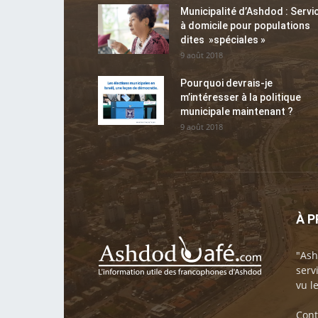
Municipalité d’Ashdod : Servi
à domicile pour populations
dites »spéciales »
9 août 2018
Pourquoi devrais-je
m’intéresser à la politique
municipale maintenant ?
9 août 2018
À 
"Ash
serv
vu l
Cont