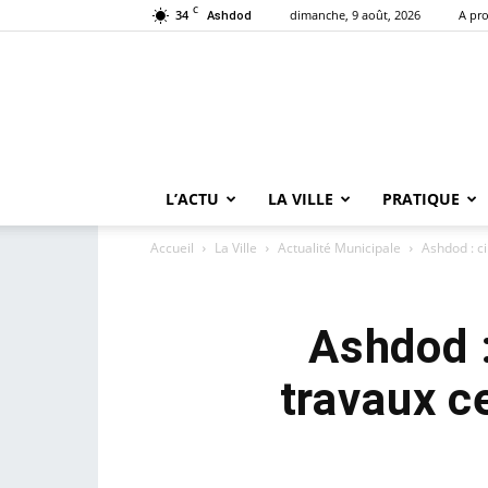
C
34
dimanche, 9 août, 2026
A pr
Ashdod
L’ACTU
LA VILLE
PRATIQUE
Accueil
La Ville
Actualité Municipale
Ashdod : ci
Ashdod :
travaux ce