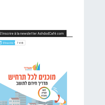
S'inscrire à la newsletter AshdodCafé.com