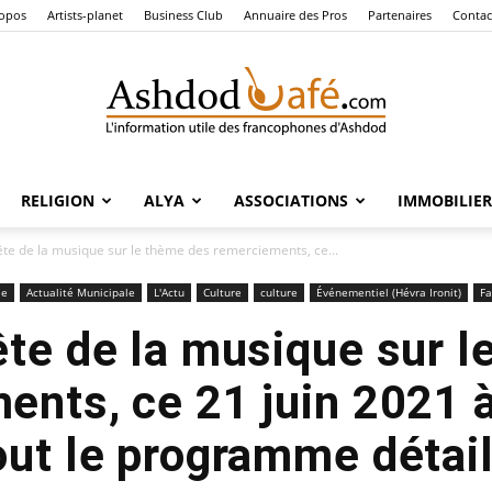
ropos
Artists-planet
Business Club
Annuaire des Pros
Partenaires
Contac
RELIGION
ALYA
ASSOCIATIONS
IMMOBILIER
Ashdod
ête de la musique sur le thème des remerciements, ce...
le
Actualité Municipale
L'Actu
Culture
culture
Événementiel (Hévra Ironit)
Fa
ête de la musique sur l
Café
ents, ce 21 juin 2021 à
out le programme détail