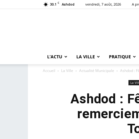
C
30.1
vendredi, 7 août, 2026
A p
Ashdod
L’ACTU
LA VILLE
PRATIQUE
Accueil
La Ville
Actualité Municipale
Ashdod : F
La Vil
Ashdod : F
remerciem
T