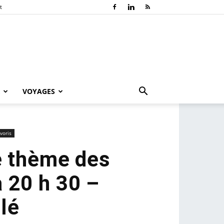
t
VOYAGES
voris
e thème des
 20 h 30 –
lé