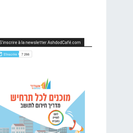
S'inscrire à la newsletter AshdodCafé.com