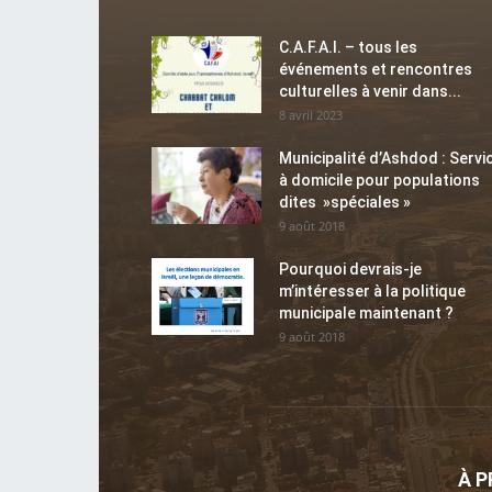
C.A.F.A.I. – tous les
événements et rencontres
culturelles à venir dans...
8 avril 2023
Municipalité d’Ashdod : Servi
à domicile pour populations
dites »spéciales »
9 août 2018
Pourquoi devrais-je
m’intéresser à la politique
municipale maintenant ?
9 août 2018
À 