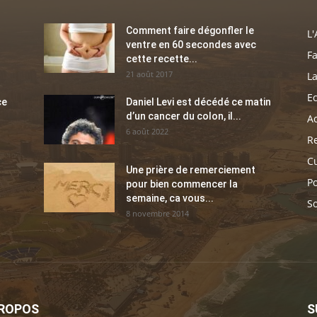
Comment faire dégonfler le
L'
ventre en 60 secondes avec
Fa
cette recette...
21 août 2017
La
E
ce
Daniel Levi est décédé ce matin
d’un cancer du colon, il...
Ac
6 août 2022
Re
C
Une prière de remerciement
Po
pour bien commencer la
semaine, ca vous...
So
8 novembre 2014
PROPOS
S