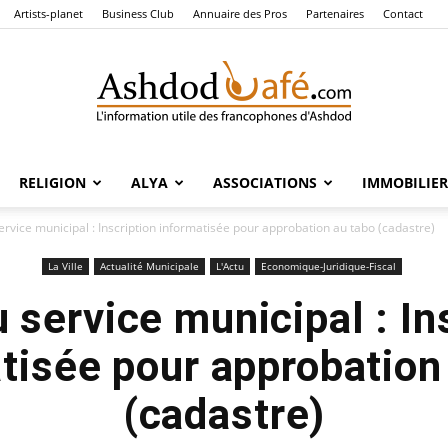
Artists-planet
Business Club
Annuaire des Pros
Partenaires
Contact
RELIGION
ALYA
ASSOCIATIONS
IMMOBILIER
Ashdod
rvice municipal : Inscription informatisée pour approbation au tabo (cadastre)
La Ville
Actualité Municipale
L'Actu
Economique-Juridique-Fiscal
service municipal : In
Café
tisée pour approbation
(cadastre)