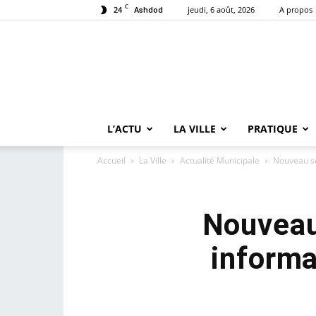
C
24
jeudi, 6 août, 2026
A propos
Ashdod
L’ACTU
LA VILLE
PRATIQUE
Accueil
La Ville
Actualité Municipale
Nouveau se
Nouveau 
informa