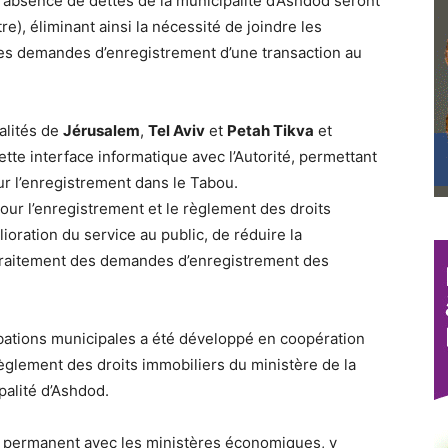
s d’absence de dettes de la municipalité d’Ashdod seront
re), éliminant ainsi la nécessité de joindre les
 des demandes d’enregistrement d’une transaction au
alités de
Jérusalem
,
Tel Aviv
et
Petah Tikva
et
ette interface informatique avec l’Autorité, permettant
ur l’enregistrement dans le Tabou.
 pour l’enregistrement et le règlement des droits
ioration du service au public, de réduire la
e traitement des demandes d’enregistrement des
bations municipales a été développé en coopération
 règlement des droits immobiliers du ministère de la
ipalité d’Ashdod.
act permanent avec les ministères économiques, y