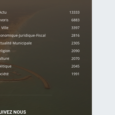
Actu
13333
voris
6883
 Ville
3397
conomique-Juridique-Fiscal
2816
tualité Municipale
2305
ligion
2090
ulture
2070
litique
2045
ciété
1991
UIVEZ NOUS