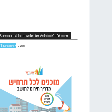
S'inscrire à la newsletter AshdodCafé.com