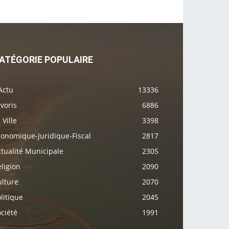
ATÉGORIE POPULAIRE
Actu
13336
voris
6886
 Ville
3398
conomique-Juridique-Fiscal
2817
tualité Municipale
2305
ligion
2090
ulture
2070
litique
2045
ciété
1991