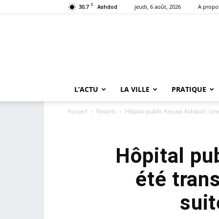
C
30.7
jeudi, 6 août, 2026
A propo
Ashdod
L’ACTU
LA VILLE
PRATIQUE
Accueil
Favoris
Hôpital public Assuta Ashdod : Un
Hôpital pu
été trans
sui