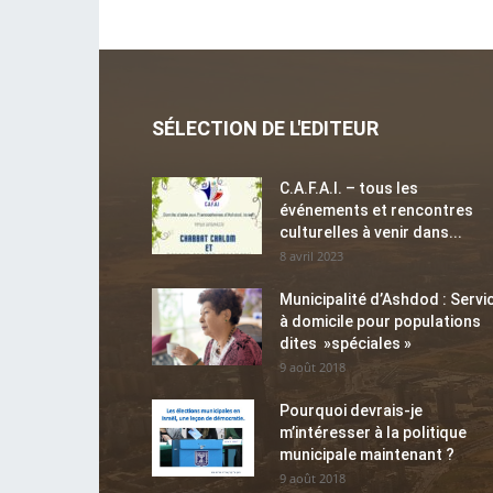
SÉLECTION DE L'EDITEUR
C.A.F.A.I. – tous les
événements et rencontres
culturelles à venir dans...
8 avril 2023
Municipalité d’Ashdod : Servi
à domicile pour populations
dites »spéciales »
9 août 2018
Pourquoi devrais-je
m’intéresser à la politique
municipale maintenant ?
9 août 2018