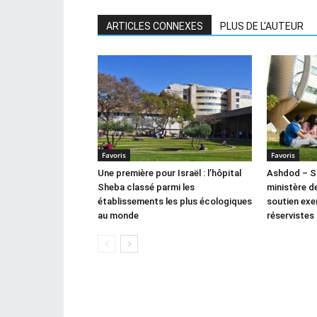
ARTICLES CONNEXES
PLUS DE L'AUTEUR
Favoris
Favoris
Une première pour Israël : l’hôpital
Ashdod – S
Sheba classé parmi les
ministère d
établissements les plus écologiques
soutien exe
au monde
réservistes