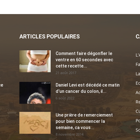
ARTICLES POPULAIRES
C
Comment faire dégonfler le
L'
ventre en 60 secondes avec
Fa
cette recette...
21 août 2017
La
E
ce
Daniel Levi est décédé ce matin
d’un cancer du colon, il...
Ac
6 août 2022
Re
C
Une prière de remerciement
Po
pour bien commencer la
semaine, ca vous...
So
8 novembre 2014