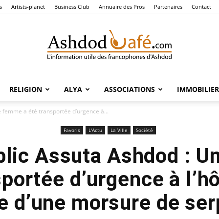
s
Artists-planet
Business Club
Annuaire des Pros
Partenaires
Contact
RELIGION
ALYA
ASSOCIATIONS
IMMOBILIER
Ashdod
e femme a été transportée d’urgence à...
Favoris
L'Actu
La Ville
Société
blic Assuta Ashdod : 
Café
portée d’urgence à l’hô
te d’une morsure de ser