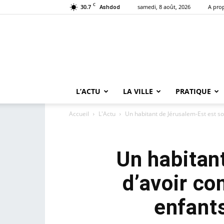
C
30.7
samedi, 8 août, 2026
A pro
Ashdod
L’ACTU
LA VILLE
PRATIQUE
Accueil
L'Actu
Un habitant de Jérusalem-Est est s
Un habitan
d’avoir c
enfant