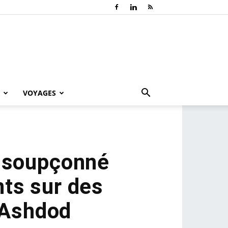
VOYAGES
t soupçonné
ts sur des
 Ashdod