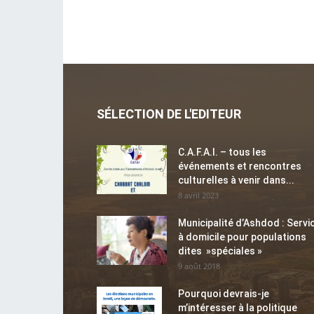
SÉLECTION DE L'EDITEUR
C.A.F.A.I. – tous les
événements et rencontres
culturelles à venir dans...
8 avril 2023
Municipalité d’Ashdod : Servi
à domicile pour populations
dites »spéciales »
9 août 2018
Pourquoi devrais-je
m’intéresser à la politique