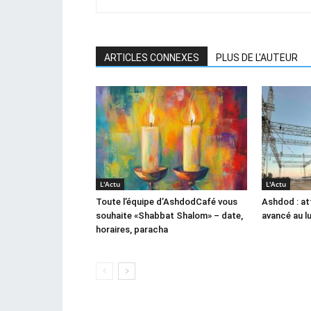
ARTICLES CONNEXES
PLUS DE L'AUTEUR
L'Actu
L'Actu
Toute l’équipe d’AshdodCafé vous
Ashdod : at
souhaite «Shabbat Shalom» – date,
avancé au l
horaires, paracha