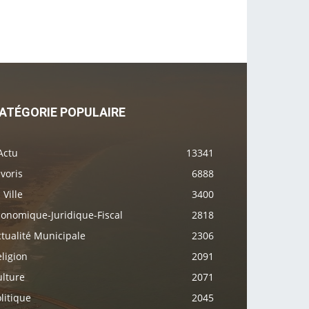
ATÉGORIE POPULAIRE
Actu
13341
voris
6888
 Ville
3400
conomique-Juridique-Fiscal
2818
tualité Municipale
2306
ligion
2091
ulture
2071
litique
2045