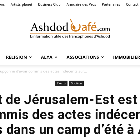
pos
Artists-planet
Business Club
Annuaire des Pros
Partenaires
Contact
RELIGION
ALYA
ASSOCIATIONS
IMMOBILIER
Ashdod
oupçonné d’avoir commis des actes indécents sur...
L'Actu
Société
t de Jérusalem-Est es
Café
ommis des actes indécen
s dans un camp d’été à