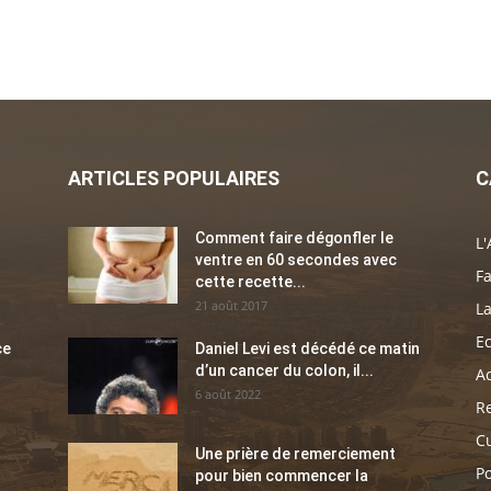
ARTICLES POPULAIRES
C
Comment faire dégonfler le
L'
ventre en 60 secondes avec
Fa
cette recette...
21 août 2017
La
E
ce
Daniel Levi est décédé ce matin
d’un cancer du colon, il...
Ac
6 août 2022
Re
C
Une prière de remerciement
Po
pour bien commencer la