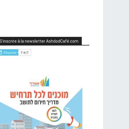
S'inscrire à la newsletter AshdodCafé.com