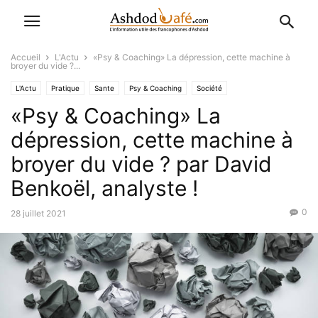
Accueil
L'Actu
«Psy & Coaching» La dépression, cette machine à
broyer du vide ?...
L'Actu
Pratique
Sante
Psy & Coaching
Société
«Psy & Coaching» La
dépression, cette machine à
broyer du vide ? par David
Benkoël, analyste !
0
28 juillet 2021