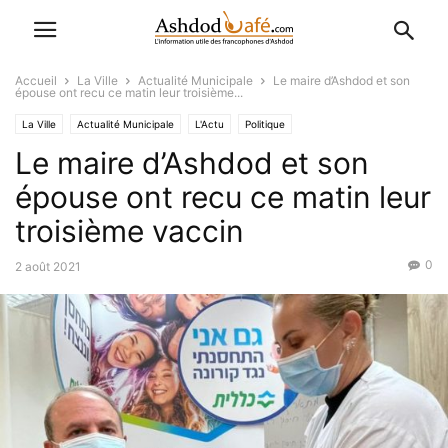
Accueil
La Ville
Actualité Municipale
Le maire d’Ashdod et son
épouse ont recu ce matin leur troisième...
La Ville
Actualité Municipale
L'Actu
Politique
Le maire d’Ashdod et son
épouse ont recu ce matin leur
troisième vaccin
0
2 août 2021