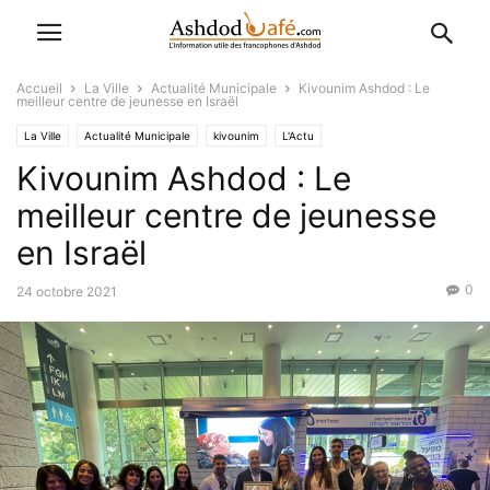
Accueil
La Ville
Actualité Municipale
Kivounim Ashdod : Le
meilleur centre de jeunesse en Israël
La Ville
Actualité Municipale
kivounim
L'Actu
Kivounim Ashdod : Le
meilleur centre de jeunesse
en Israël
0
24 octobre 2021